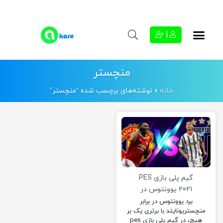
|
منچستر
خانه
»
نوشته‌های برچسب شده “منچستر”
گیم پلی بازی PES
2021 یوونتوس در
مقابل منچستریونایتد
برد یوونتوس در برابر
منچستریونایتد با برتری یک بر
هیچ، در گیم پلی بازی pes