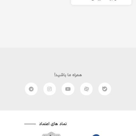
,php,python خب در این
جلسه قرار با اولین آموزش
وبسایت…
همراه ما باشید!
نماد های اعتماد