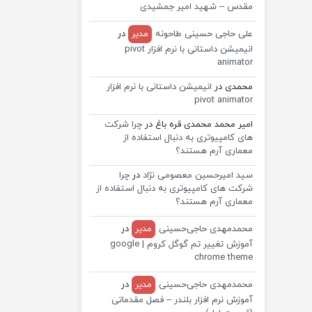
مقدس – شهید امیر جمشیدی
علی حاجی حسینی طاحونه
مدیر
در
انیمیشن داستانی با نرم افزار pivot
animator
محمدی
در
انیمیشن داستانی با نرم افزار
pivot animator
امیر محمد محمدی قره باغ
در
چرا شرکت
های کامپیوتری به دنبال استفاده از
معماری آرم هستند؟
سید امیرحسین معصومی نژاد
در
چرا
شرکت های کامپیوتری به دنبال استفاده از
معماری آرم هستند؟
محمدمهدی حاجی‌حسینی
مدیر
در
آموزش تغییر تم گوگل کروم | google
chrome theme
محمدمهدی حاجی‌حسینی
مدیر
در
آموزش نرم افزار بلندر – فصل مقدماتی