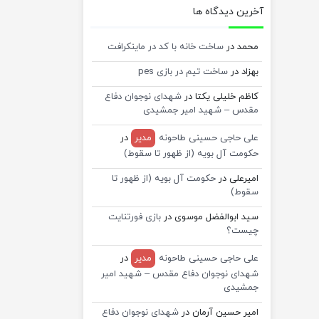
آخرین دیدگاه ها
محمد
در
ساخت خانه با کد در ماینکرافت
بهزاد
در
ساخت تیم در بازی pes
کاظم خلیلی یکتا
در
شهدای نوجوان دفاع
مقدس – شهید امیر جمشیدی
علی حاجی حسینی طاحونه
مدیر
در
حکومت آل بویه (از ظهور تا سقوط)
امیرعلی
در
حکومت آل بویه (از ظهور تا
سقوط)
سید ابوالفضل موسوی
در
بازی فورتنایت
چیست؟
علی حاجی حسینی طاحونه
مدیر
در
شهدای نوجوان دفاع مقدس – شهید امیر
جمشیدی
امیر حسین آرمان
در
شهدای نوجوان دفاع