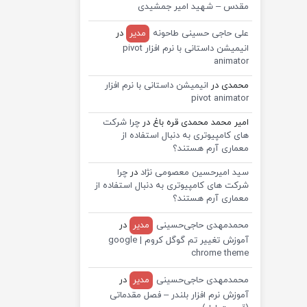
مقدس – شهید امیر جمشیدی
علی حاجی حسینی طاحونه
مدیر
در
انیمیشن داستانی با نرم افزار pivot
animator
محمدی
در
انیمیشن داستانی با نرم افزار
pivot animator
امیر محمد محمدی قره باغ
در
چرا شرکت
های کامپیوتری به دنبال استفاده از
معماری آرم هستند؟
سید امیرحسین معصومی نژاد
در
چرا
شرکت های کامپیوتری به دنبال استفاده از
معماری آرم هستند؟
محمدمهدی حاجی‌حسینی
مدیر
در
آموزش تغییر تم گوگل کروم | google
chrome theme
محمدمهدی حاجی‌حسینی
مدیر
در
آموزش نرم افزار بلندر – فصل مقدماتی