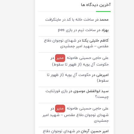
آخرین دیدگاه ها
محمد
در
ساخت خانه با کد در ماینکرافت
بهزاد
در
ساخت تیم در بازی pes
کاظم خلیلی یکتا
در
شهدای نوجوان دفاع
مقدس – شهید امیر جمشیدی
علی حاجی حسینی طاحونه
مدیر
در
حکومت آل بویه (از ظهور تا سقوط)
امیرعلی
در
حکومت آل بویه (از ظهور تا
سقوط)
سید ابوالفضل موسوی
در
بازی فورتنایت
چیست؟
علی حاجی حسینی طاحونه
مدیر
در
شهدای نوجوان دفاع مقدس – شهید امیر
جمشیدی
امیر حسین آرمان
در
شهدای نوجوان دفاع