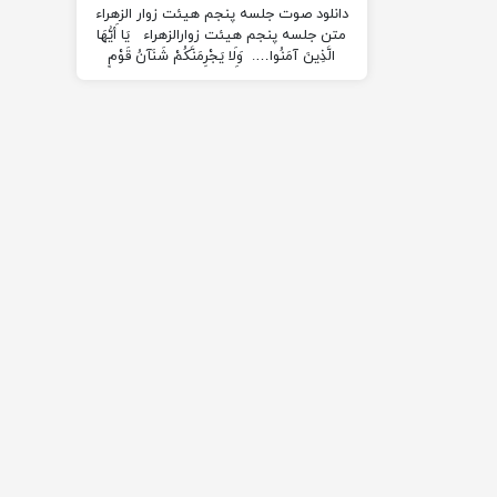
دانلود صوت جلسه پنجم هیئت زوار الزهراء
متن جلسه پنجم هیئت زوارالزهراء يَا أَيُّهَا
الَّذِينَ آمَنُوا…. وَلَا يَجْرِمَنَّكُمْ شَنَآنُ قَوْمٍ
أَنْ…