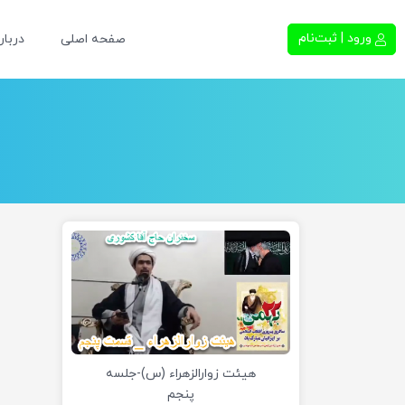
ورود | ثبت‌نام
صفحه اصلی
دربار
هیئت زوارالزهراء (س)-جلسه
پنجم