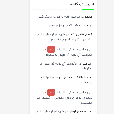
آخرین دیدگاه ها
محمد
در
ساخت خانه با کد در ماینکرافت
بهزاد
در
ساخت تیم در بازی pes
کاظم خلیلی یکتا
در
شهدای نوجوان دفاع
مقدس – شهید امیر جمشیدی
علی حاجی حسینی طاحونه
مدیر
در
حکومت آل بویه (از ظهور تا سقوط)
امیرعلی
در
حکومت آل بویه (از ظهور تا
سقوط)
سید ابوالفضل موسوی
در
بازی فورتنایت
چیست؟
علی حاجی حسینی طاحونه
مدیر
در
شهدای نوجوان دفاع مقدس – شهید امیر
جمشیدی
امیر حسین آرمان
در
شهدای نوجوان دفاع