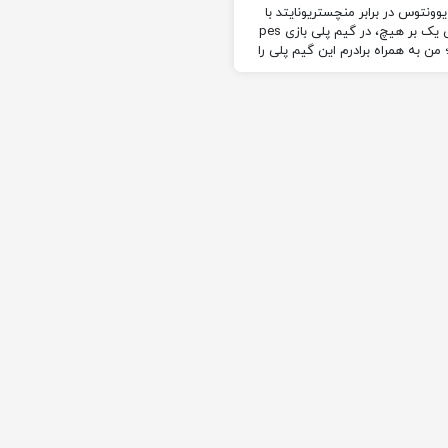
منچستریونایتد
یوونتوس در برابر منچستریونایتد با
برتری یک بر هیچ، در گیم پلی بازی pes
202؛ من به همراه برادرم این گیم پلی را
بازی کرده ایم.