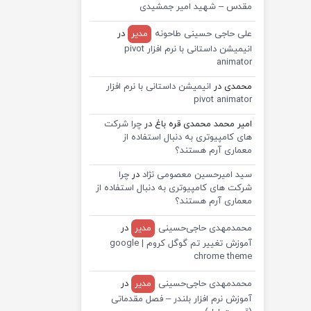
مقدس – شهید امیر جمشیدی
علی حاجی حسینی طاحونه
مدیر
در
انیمیشن داستانی با نرم افزار pivot
animator
محمدی
در
انیمیشن داستانی با نرم افزار
pivot animator
امیر محمد محمدی قره باغ
در
چرا شرکت
های کامپیوتری به دنبال استفاده از
معماری آرم هستند؟
سید امیرحسین معصومی نژاد
در
چرا
شرکت های کامپیوتری به دنبال استفاده از
معماری آرم هستند؟
محمدمهدی حاجی‌حسینی
مدیر
در
آموزش تغییر تم گوگل کروم | google
chrome theme
محمدمهدی حاجی‌حسینی
مدیر
در
آموزش نرم افزار بلندر – فصل مقدماتی