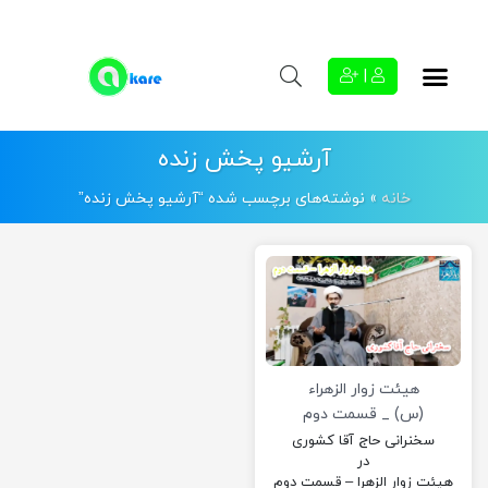
|
آرشیو پخش زنده
خانه
»
نوشته‌های برچسب شده “آرشیو پخش زنده”
هیئت زوار الزهراء
(س) _ قسمت دوم
سخنرانی حاج آقا کشوری
در
هیئت زوار الزهرا – قسمت دوم