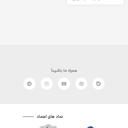
بازی brawl stars امیدوارم از
این ویدئو لذت ببرید
همراه ما باشید!
نماد های اعتماد