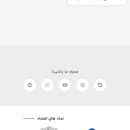
زوارالزهراء قسمت اول: قبلی
بعدی
همراه ما باشید!
نماد های اعتماد