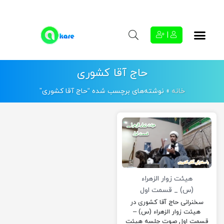
|
حاج آقا کشوری
خانه
»
نوشته‌های برچسب شده “حاج آقا کشوری”
هیئت زوار الزهراء
(س) _ قسمت اول
سخنرانی حاج آقا کشوری در
هیئت زوار الزهراء (س) –
قسمت اول​​ صوت جلسه هیئت