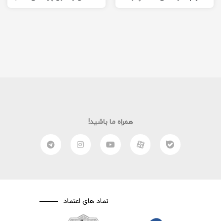
ممکن است دانش آموزی
کرده است….. مگر این قانون
خودکشی کند؟!” ادامه…
چیست؟!” ادامه…
همراه ما باشید!
نماد های اعتماد