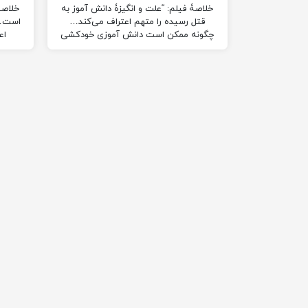
خلاصۀ فیلم: “علت و انگیزۀ دانش آموز به
خلاصۀ
قتل رسیده را متهم اعتراف می‌کند…
است….
چگونه ممکن است دانش آموزی خودکشی
اع
کند؟!” ادامه…