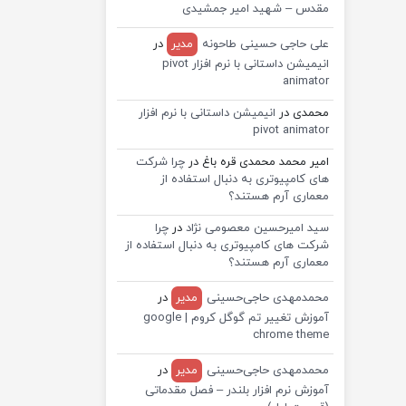
مقدس – شهید امیر جمشیدی
علی حاجی حسینی طاحونه
مدیر
در
انیمیشن داستانی با نرم افزار pivot
animator
محمدی
در
انیمیشن داستانی با نرم افزار
pivot animator
امیر محمد محمدی قره باغ
در
چرا شرکت
های کامپیوتری به دنبال استفاده از
معماری آرم هستند؟
سید امیرحسین معصومی نژاد
در
چرا
شرکت های کامپیوتری به دنبال استفاده از
معماری آرم هستند؟
محمدمهدی حاجی‌حسینی
مدیر
در
آموزش تغییر تم گوگل کروم | google
chrome theme
محمدمهدی حاجی‌حسینی
مدیر
در
آموزش نرم افزار بلندر – فصل مقدماتی