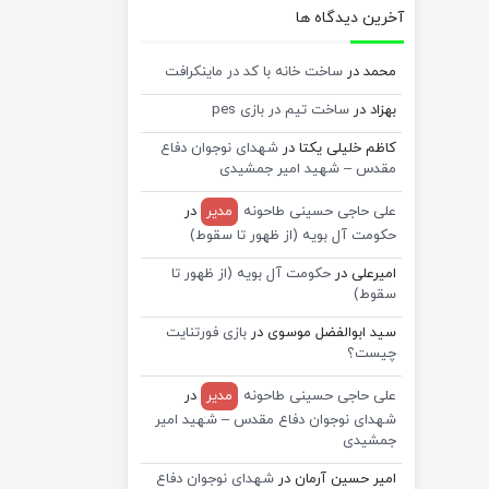
آخرین دیدگاه ها
محمد
در
ساخت خانه با کد در ماینکرافت
بهزاد
در
ساخت تیم در بازی pes
کاظم خلیلی یکتا
در
شهدای نوجوان دفاع
مقدس – شهید امیر جمشیدی
علی حاجی حسینی طاحونه
مدیر
در
حکومت آل بویه (از ظهور تا سقوط)
امیرعلی
در
حکومت آل بویه (از ظهور تا
سقوط)
سید ابوالفضل موسوی
در
بازی فورتنایت
چیست؟
علی حاجی حسینی طاحونه
مدیر
در
شهدای نوجوان دفاع مقدس – شهید امیر
جمشیدی
امیر حسین آرمان
در
شهدای نوجوان دفاع