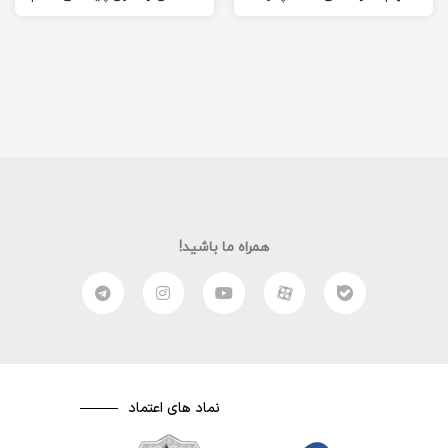
ممکن است دانش آموزی
کرده است….. مگر این قانون
خودکشی کند؟!” ادامه…
چیست؟!” ادامه…
همراه ما باشید!
نماد های اعتماد