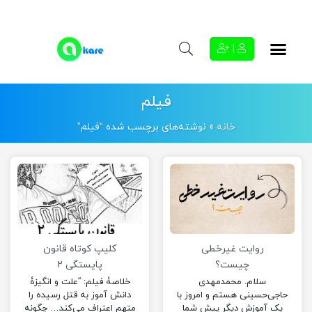
|
فیلم
خانه
»
نوشته‌های برچسب شده “فیلم”
روایت غیرخطی
کلیپ کوتاه قانون
چیست؟
پایستگی ۲
سلام. محمدمهدی
خلاصۀ فیلم: “علت و انگیزۀ
حاجی‌حسینی هستم و امروز با
دانش آموز به قتل رسیده را
یک آموزش دیگر پیش شما
متهم اعتراف می‌کند… چگونه