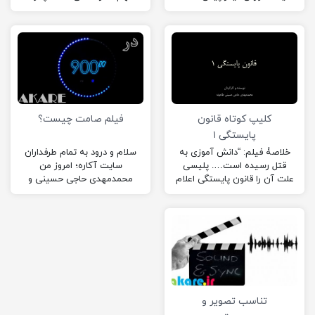
آمده‌ام. در خیلی از مواقع وقتی
ممکن است دانش آموزی
از ما بخواهند داستانی…
خودکشی کند؟!” ادامه…
کلیپ کوتاه قانون
فیلم صامت چیست؟
پایستگی ۱
خلاصۀ فیلم: “دانش آموزی به
سلام و درود به تمام طرفداران
قتل رسیده است…. پلیسی
سایت آکاره؛ امروز من
علت آن را قانون پایستگی اعلام
محمدمهدی حاجی حسینی و
کرده است….. مگر این قانون
برادرم علی برایتون فیلم جذاب
چیست؟!” ادامه…
«در ۹۰۰ ثانیه»…
تناسب تصویر و