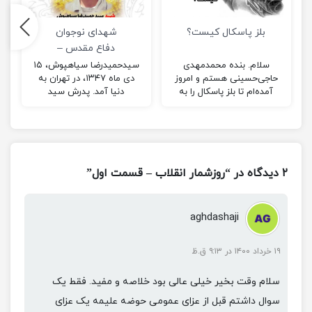
بلز پاسکال کیست؟
شهدای نوجوان
دفاع مقدس –
شهید حمیدرضا
سلام. بنده محمدمهدی
سیدحمیدرضا سیاهپوش، ۱۵
حاجی‌حسینی هستم و امروز
دی ماه ۱۳۴۷، در تهران به
سیاه پوش
آمده‌ام تا بلز پاسکال را به
دنیا آمد. پدرش سید
شما عزیزان معرفی نمایم. بلز
ابوطالب، خیاط بود و مادرش
پاسکال، دانشمندی فرانسوی
صدیقه نام داشت…
بود…
۲ دیدگاه در “روزشمار انقلاب – قسمت اول”
aghdashaji
۱۹ خرداد ۱۴۰۰ در ۹:۱۳ ق.ظ
سلام وقت بخیر خیلی عالی بود خلاصه و مفید. فقط یک
سوال داشتم قبل از عزای عمومی حوضه علیمه یک عزای