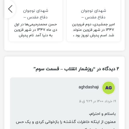
شهدای نوجوان
شهدای نوجوان
دفاع مقدس –
دفاع مقدس –
شهید امیر
شهید حسن محمد
امیر جمشیدی، دوم فروردین
حسن محمدرحیمی‌ها در اول
۱۳۴۷ در شهر قزوین متولد
دی ماه ۱۳۴۷ در شهر قزوین
جمشیدی
رحیمی ها
شد. اسم پدرش نوروز بود ،
به دنیا آمد. نام پدرش
که برای امرار و معاش زندگی
اسدالله بود و نام مادرش
کارگری می کرد …
سکینه؛ این شهید اول
متوسطه در رشته تجربی
بود…
۲ دیدگاه در “روزشمار انقلاب – قسمت سوم”
aghdashaji
۱۹ خرداد ۱۴۰۰ در ۹:۲۹ ق.ظ
باسلام و احترام،
ممنون از اینکه خاطرات گذشته را بازخوانی کردی و یک حس