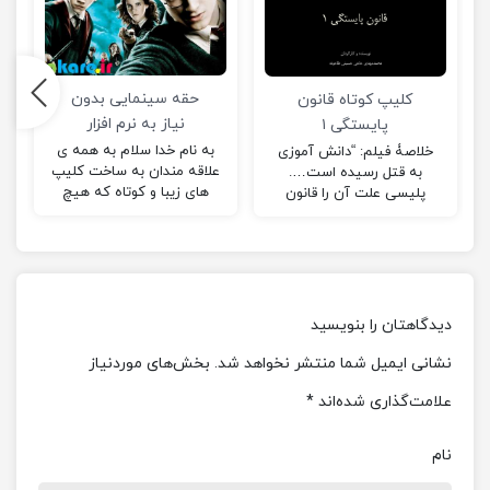
حقه سینمایی بدون
کلیپ کوتاه قانون
نیاز به نرم افزار
پایستگی ۱
به نام خدا سلام به همه ی
خلاصۀ فیلم: “دانش آموزی
علاقه مندان به ساخت کلیپ
به قتل رسیده است….
های زیبا و کوتاه که هیچ
پلیسی علت آن را قانون
ح
وقت از پشتکارشان دست…
پایستگی اعلام کرده است…..
مگر این قانون چیست؟!”
ادامه…
دیدگاهتان را بنویسید
نشانی ایمیل شما منتشر نخواهد شد.
بخش‌های موردنیاز
علامت‌گذاری شده‌اند
*
نام