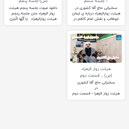
– جلسه ششم
(س)-جلسه پنجم
سخنرانی حاج آقا کشوری در
دانلود صوت جلسه پنجم هیئت
هیئت زوارالزهراء درباره ی ایمان
زوار الزهراء متن جلسه پنجم
ابوطالب و نقش امام کاظم در
هیئت زوارالزهراء يَا أَيُّهَا الَّذِينَ
پیشبرد شیعه و غیره ….
آمَنُوا…. وَلَا يَجْرِمَنَّكُمْ شَنَآنُ
قَوْمٍ أَنْ…
هیئت زوار الزهراء
(س) _ قسمت دوم
سخنرانی حاج آقا کشوری
در
هیئت زوار الزهرا – قسمت دوم