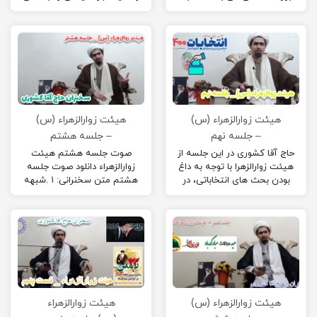
تعبیر آیت الله جوادی آملی یکی
زمان امام رضا (ع) و…
از اعیادی است که مشابه واجب
رُکنی در بزرگداشت آن روز
تاریخی برای ما مسلمانان است.
هیئت زوارالزهراء (س)
هیئت زوارالزهراء (س)
– جلسه نهم
– جلسه هشتم
حاج آقا کشوری در این جلسه از
صوت جلسه هشتم هیئت
هیئت زوارالزهرا با توجه به داغ
زوارالزهراء دانلود صوت جلسه
بودن بحث های انتخاباتی، در
هشتم متن سخنرانی: ۱ .شبهه
رابطه با انتخابات سخنرانی
استهلال و عقب‌ماندگی
کردند!
۲. شبهه اختلاف مراجع در اعلام
ماه…
هیئت زوارالزهراء (س)
هیئت زوارالزهراء