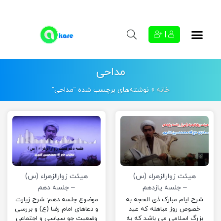
|
مداحی
خانه
»
نوشته‌های برچسب شده “مداحی”
هیئت زوارالزهراء (س)
هیئت زوارالزهراء (س)
– جلسه یازدهم
– جلسه دهم
شرح ایام مبارک ذی الحجه به
موضوع جلسه دهم: شرح زیارت
خصوص روز مباهله که عید
و دعاهای امام رضا (ع) و بررسی
بزرگ اسلامی می باشد که به
وضعیت جو سیاسی و اجتماعی