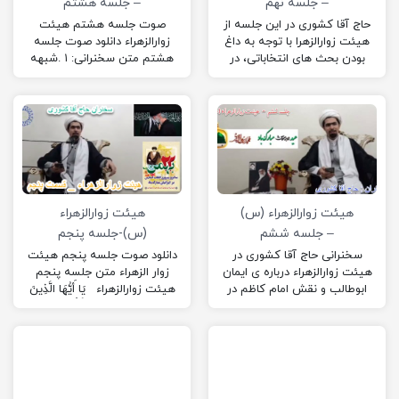
– جلسه نهم
– جلسه هشتم
حاج آقا کشوری در این جلسه از
صوت جلسه هشتم هیئت
هیئت زوارالزهرا با توجه به داغ
زوارالزهراء دانلود صوت جلسه
بودن بحث های انتخاباتی، در
هشتم متن سخنرانی: ۱ .شبهه
رابطه با انتخابات سخنرانی
استهلال و عقب‌ماندگی
کردند!
۲. شبهه اختلاف مراجع در اعلام
ماه…
هیئت زوارالزهراء (س)
هیئت زوارالزهراء
– جلسه ششم
(س)-جلسه پنجم
سخنرانی حاج آقا کشوری در
دانلود صوت جلسه پنجم هیئت
هیئت زوارالزهراء درباره ی ایمان
زوار الزهراء متن جلسه پنجم
ابوطالب و نقش امام کاظم در
هیئت زوارالزهراء يَا أَيُّهَا الَّذِينَ
پیشبرد شیعه و غیره ….
آمَنُوا…. وَلَا يَجْرِمَنَّكُمْ شَنَآنُ
قَوْمٍ أَنْ…