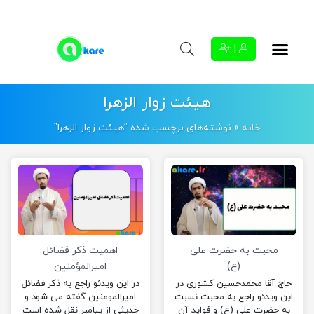
|
هیئت زوار الزهرا
خانه
»
نوشته‌های برچسب شده “هیئت زوار الزهرا”
محبت به حضرت علی
اهمیت ذکر فضائل
(ع)
امیرالمؤمنین
حاج آقا محمدحسین کشوری در
در این ویدئو راجع به ذکر فضائل
این ویدئو راجع به محبت نسبت
امیرالمومنین گفته می شود و
به حضرت علی (ع) و فواید آن
حدیثی از پیامبر نقل شده است