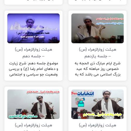
می گوید؛ پس این فیلم رو از
که مجالس خودتون رو زینت
دست نده
دهید با ذکر فضائل
امیرالمؤمنین.
هیئت زوارالزهراء (س)
هیئت زوارالزهراء (س)
– جلسه یازدهم
– جلسه دهم
شرح ایام مبارک ذی الحجه به
موضوع جلسه دهم: شرح زیارت
خصوص روز مباهله که عید
و دعاهای امام رضا (ع) و بررسی
بزرگ اسلامی می باشد که به
وضعیت جو سیاسی و اجتماعی
تعبیر آیت الله جوادی آملی یکی
زمان امام رضا (ع) و…
از اعیادی است که مشابه واجب
رُکنی در بزرگداشت آن روز
تاریخی برای ما مسلمانان است.
هیئت زوارالزهراء (س)
هیئت زوارالزهراء (س)