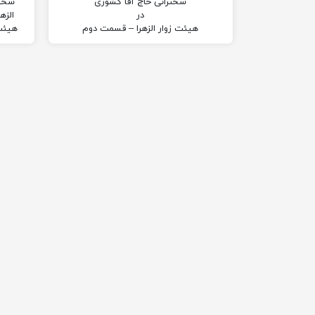
سخنرانی حاج آقا کشوری
سخنر
در
الزه
هیئت زوار الزهرا – قسمت دوم
هیئت 