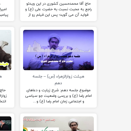
حاج آقا محمدحسین کشوری در این ویدئو
د
راجع به محبت نسبت به حضرت علی (ع) و
امیر
فواید آن می گوید؛ پس این فیلم رو از
پیامب
دست نده
رو زی
هیئت زوارالزهراء (س) – جلسه
ه
دهم
موضوع جلسه دهم: شرح زیارت و دعاهای
حاج 
امام رضا (ع) و بررسی وضعیت جو سیاسی
زوارا
و اجتماعی زمان امام رضا (ع) و…
انتخ