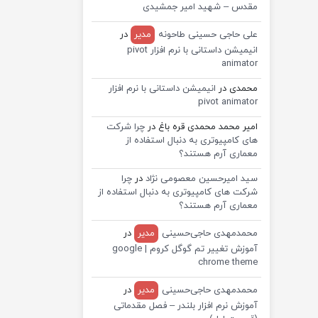
مقدس – شهید امیر جمشیدی
علی حاجی حسینی طاحونه
مدیر
در
انیمیشن داستانی با نرم افزار pivot
animator
محمدی
در
انیمیشن داستانی با نرم افزار
pivot animator
امیر محمد محمدی قره باغ
در
چرا شرکت
های کامپیوتری به دنبال استفاده از
معماری آرم هستند؟
سید امیرحسین معصومی نژاد
در
چرا
شرکت های کامپیوتری به دنبال استفاده از
معماری آرم هستند؟
محمدمهدی حاجی‌حسینی
مدیر
در
آموزش تغییر تم گوگل کروم | google
chrome theme
محمدمهدی حاجی‌حسینی
مدیر
در
آموزش نرم افزار بلندر – فصل مقدماتی