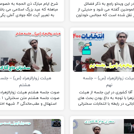
ر این ویدئو راجع به ذکر فضائل
شرح ایام مبارک ذی الحجه به خصوص
المومنین گفته می شود و حدیثی از
مباهله که عید بزرگ اسلامی می باش
ر نقل شده است که مجالس خودتون
به تعبیر آیت الله جوادی آملی یکی 
نت دهید با ذکر فضائل امیرالمؤمنین.
اعیادی است که مشابه واجب رُکنی 
بزرگداشت آن روز تاریخی برای ما مسل
است.
یئت زوارالزهراء (س) – جلسه
هیئت زوارالزهراء (س) – جلسه
نهم
هشتم
آقا کشوری در این جلسه از هیئت
صوت جلسه هشتم هیئت زوارالزهراء د
لزهرا با توجه به داغ بودن بحث های
صوت جل
اباتی، در رابطه با انتخابات سخنرانی
استهلال و عقب‌ماندگی ۲. ش
کردند!
مراجع در اعلام ماه…