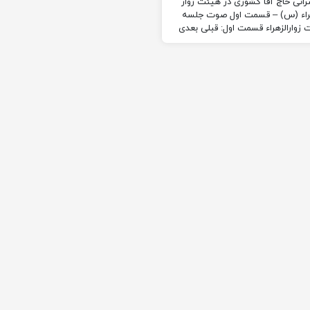
انی حاج آقا کشوری در هیئت زوار
راء (س) – قسمت اول​​ صوت جلسه
زوارالزهراء قسمت اول: قبلی بعدی