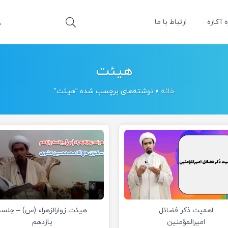
ه آکاره
ارتباط با ما
هیئت
خانه
»
نوشته‌های برچسب شده “هیئت”
اهمیت ذکر فضائل
هیئت زوارالزهراء (س) – جلسه
امیرالمؤمنین
یازدهم