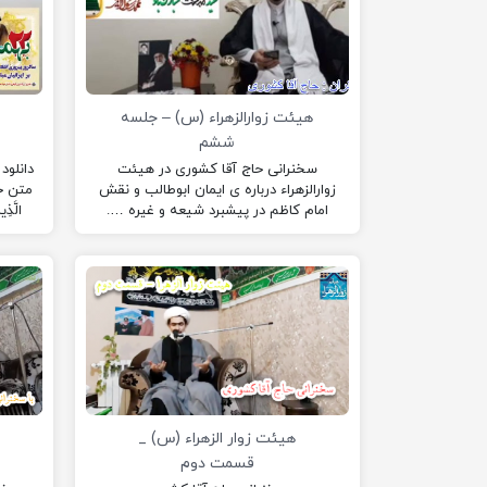
هیئت زوارالزهراء (س) – جلسه
ه
ششم
سخنرانی حاج آقا کشوری در هیئت
دانلود
زوارالزهراء درباره ی ایمان ابوطالب و نقش
متن جل
امام کاظم در پیشبرد شیعه و غیره ….
الَّذِ
هیئت زوار الزهراء (س) _
قسمت دوم