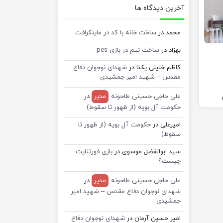
آخرین دیدگاه ها
محمد
در
ساخت خانه با کد در ماینکرافت
بهزاد
در
ساخت تیم در بازی pes
کاظم خلیلی یکتا
در
شهدای نوجوان دفاع
مقدس – شهید امیر جمشیدی
علی حاجی حسینی طاحونه
مدیر
در
حکومت آل بویه (از ظهور تا سقوط)
امیرعلی
در
حکومت آل بویه (از ظهور تا
سقوط)
سید ابوالفضل موسوی
در
بازی فورتنایت
چیست؟
علی حاجی حسینی طاحونه
مدیر
در
شهدای نوجوان دفاع مقدس – شهید امیر
جمشیدی
امیر حسین آرمان
در
شهدای نوجوان دفاع