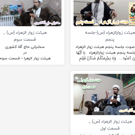
یئت زوارالزهراء (س)-جلسه
هیئت زوار الزهراء (س) _
پنجم
قسمت سوم
 صوت جلسه پنجم هیئت زوار الزهراء
سخنرانی حاج آقا کشوری
سه پنجم هیئت زوارالزهراء يَا أَيُّهَا
در
ينَ آمَنُوا…. وَلَا يَجْرِمَنَّكُمْ شَنَآنُ قَوْمٍ
هیئت زوار الزهرا – قسمت سوم
أَنْ…
هیئت زوار الزهراء (س) _
قسمت اول