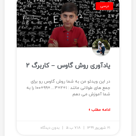
درسی
یادآوری روش گاوس – کاربرگ ۲
در این ویدئو من به شما روش گاوس رو برای
جمع های طولانی مانند : ۱+۲+۳…+۹۹+۱۰۰ را به
شما آموزش می دهم.
ادامه مطلب »
۲۱ شهریور ۱۳۹۹
۷:۱۸ ب.ظ
بدون دیدگاه