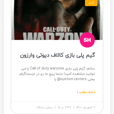
گیم
گیم پلی بازی کالاف دیوتی وارزون
سلام؛ گیم پلی بازی Call of duty warzone را می
توانید مشاهده کنید! حتما پیج ما رو در اینستاگرام
یعنی custom.centerx@ را
ادامه مطلب »
۶ شهریور ۱۴۰۰
۲:۴۷ ب.ظ
بدون دیدگاه